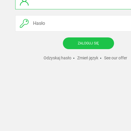
ZALOGUJ SIĘ
Odzyskaj hasło
Zmień język
See our offer